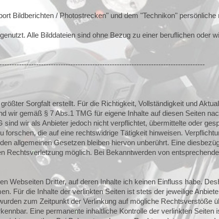
ort Bildberichten / Photostrecken" und dem "Technikon" persönliche re
enutzt. Alle Bilddateien sind ohne Bezug zu einer beruflichen oder wirt
------------------------------------------------------------------------------------
rößter Sorgfalt erstellt. Für die Richtigkeit, Vollständigkeit und Aktua
nd wir gemäß § 7 Abs.1 TMG für eigene Inhalte auf diesen Seiten na
sind wir als Anbieter jedoch nicht verpflichtet, übermittelte oder ge
orschen, die auf eine rechtswidrige Tätigkeit hinweisen. Verpflicht
den allgemeinen Gesetzen bleiben hiervon unberührt. Eine diesbezügl
eten Rechtsverletzung möglich. Bei Bekanntwerden von entsprechend
en Webseiten Dritter, auf deren Inhalte ich keinen Einfluss habe. Des
 Für die Inhalte der verlinkten Seiten ist stets der jeweilige Anbiete
n wurden zum Zeitpunkt der Verlinkung auf mögliche Rechtsverstöße ü
kennbar. Eine permanente inhaltliche Kontrolle der verlinkten Seiten 